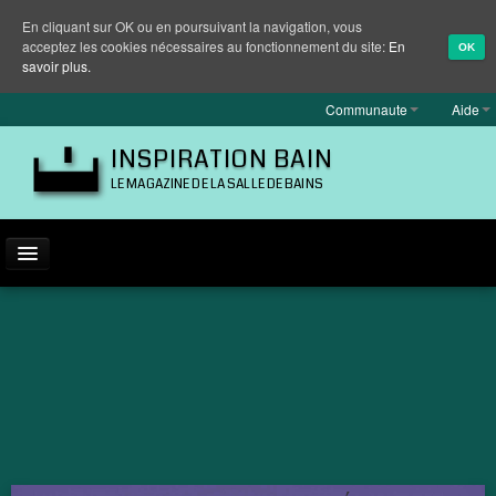
En cliquant sur OK ou en poursuivant la navigation, vous
acceptez les cookies nécessaires au fonctionnement du site:
En
OK
savoir plus.
Communaute
Aide
INSPIRATION BAIN
LE MAGAZINE DE LA SALLE DE BAINS
ACTUALITÉ
INSPIRATION
MARQUES
REPORTAGES
EQUIPEMENT