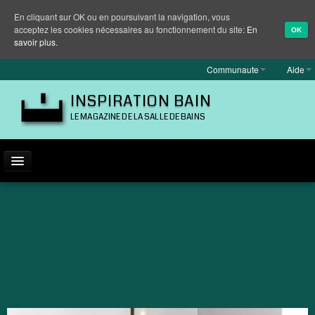
En cliquant sur OK ou en poursuivant la navigation, vous
acceptez les cookies nécessaires au fonctionnement du site:
En
OK
savoir plus.
Communaute
Aide
INSPIRATION BAIN
LE MAGAZINE DE LA SALLE DE BAINS
ACTUALITÉ
INSPIRATION
MARQUES
REPORTAGES
EQUIPEMENT