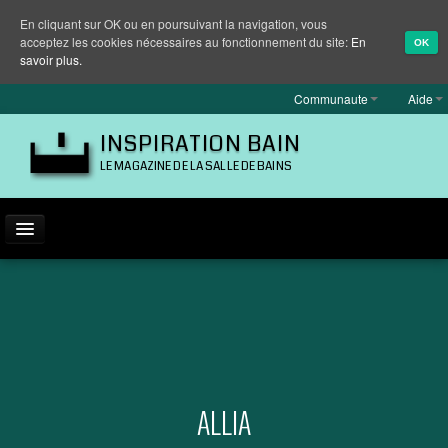
En cliquant sur OK ou en poursuivant la navigation, vous
acceptez les cookies nécessaires au fonctionnement du site:
En
OK
savoir plus.
Communaute
Aide
INSPIRATION BAIN
LE MAGAZINE DE LA SALLE DE BAINS
ACTUALITÉ
INSPIRATION
MARQUES
REPORTAGES
ALLIA
EQUIPEMENT