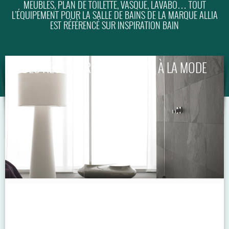
MEUBLES, PLAN DE TOILETTE, VASQUE, LAVABO… TOUT
L’ÉQUIPEMENT POUR LA SALLE DE BAINS DE LA MARQUE ALLIA
GUIDE
EST RÉFÉRENCÉ SUR INSPIRATION BAIN
DES RECEVEURS EXTRAPLATS À LA MODE
ITALIENNE