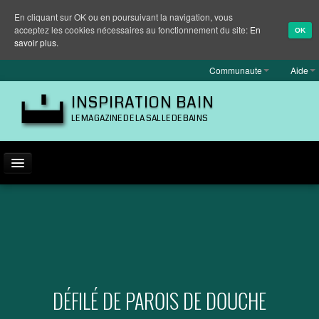
En cliquant sur OK ou en poursuivant la navigation, vous
acceptez les cookies nécessaires au fonctionnement du site:
En
OK
savoir plus.
Communaute
Aide
INSPIRATION BAIN
LE MAGAZINE DE LA SALLE DE BAINS
ACTUALITÉ
INSPIRATION
MARQUES
REPORTAGES
DÉFILÉ DE PAROIS DE DOUCHE
EQUIPEMENT