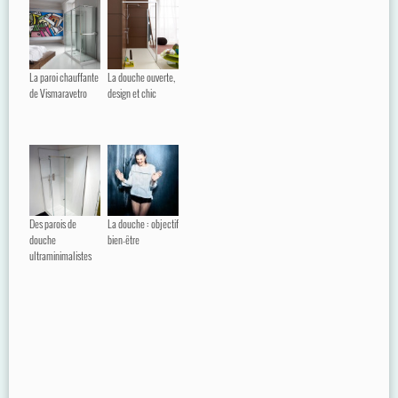
La paroi chauffante
La douche ouverte,
de Vismaravetro
design et chic
Des parois de
La douche : objectif
douche
bien-être
ultraminimalistes