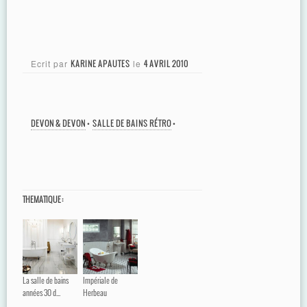
Ecrit par
KARINE APAUTES
le
4 AVRIL 2010
DEVON & DEVON
•
SALLE DE BAINS RÉTRO
•
THEMATIQUE :
La salle de bains
Impériale de
années 30 d...
Herbeau