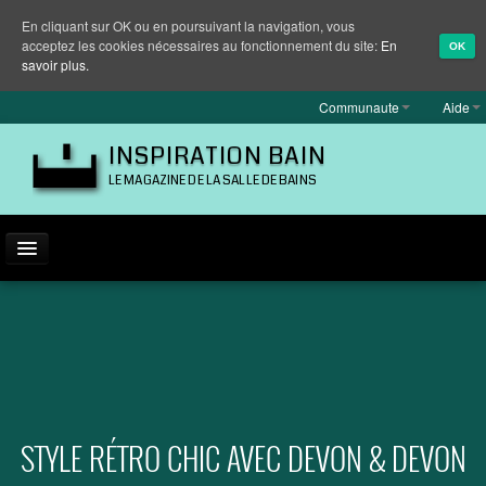
En cliquant sur OK ou en poursuivant la navigation, vous
acceptez les cookies nécessaires au fonctionnement du site:
En
OK
savoir plus.
Communaute
Aide
INSPIRATION BAIN
LE MAGAZINE DE LA SALLE DE BAINS
ACTUALITÉ
INSPIRATION
MARQUES
REPORTAGES
STYLE RÉTRO CHIC AVEC DEVON & DEVON
EQUIPEMENT