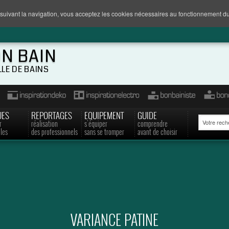
suivant la navigation, vous acceptez les cookies nécessaires au fonctionnement du
ON BAIN
LLE DE BAINS
UES
REPORTAGES
EQUIPEMENT
GUIDE
r
réalisation
s'équiper
comprendre
les
des professionnels
sans se tromper
avant de choisir
VARIANCE PATINE