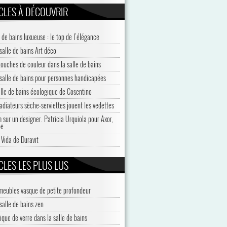
CLES À DÉCOUVRIR
 de bains luxueuse : le top de l’élégance
salle de bains Art déco
touches de couleur dans la salle de bains
salle de bains pour personnes handicapées
alle de bains écologique de Cosentino
radiateurs sèche-serviettes jouent les vedettes
 sur un designer. Patricia Urquiola pour Axor,
pe
 Vida de Duravit
CLES LES PLUS LUS
meubles vasque de petite profondeur
salle de bains zen
ique de verre dans la salle de bains