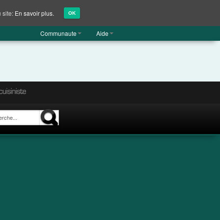
 site:
En savoir plus.
OK
Communaute
Aide