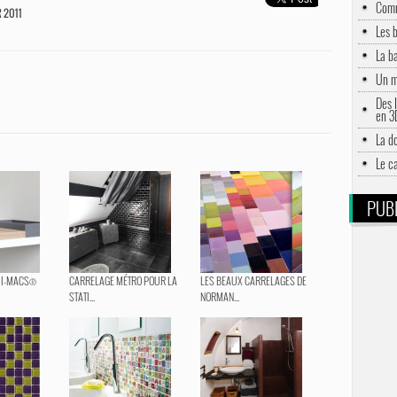
Comm
 2011
Les 
La b
Un m
Des l
en 3
La d
Le c
PUBL
 HI-MACS®
CARRELAGE MÉTRO POUR LA
LES BEAUX CARRELAGES DE
STATI...
NORMAN...