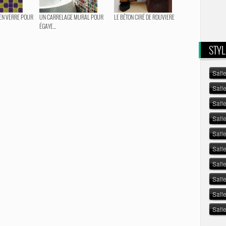
EN VERRE POUR
UN CARRELAGE MURAL POUR
LE BÉTON CIRÉ DE ROUVIERE
ÉGAYE...
STYL
Sall
Sall
Sall
Sall
Salle
Sall
Sall
Sall
Sall
Sall