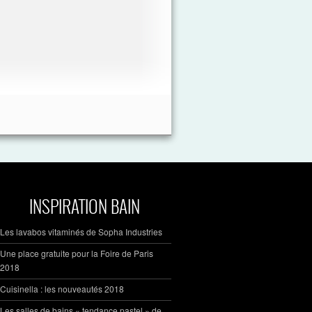
INSPIRATION BAIN
Les lavabos vitaminés de Sopha Industries
Une place gratuite pour la Foire de Paris
2018
Cuisinella : les nouveautés 2018
Les salles de bains « tendance pastel » de