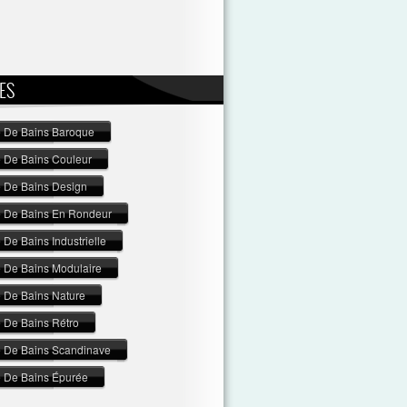
ES
e De Bains Baroque
e De Bains Couleur
e De Bains Design
e De Bains En Rondeur
 De Bains Industrielle
e De Bains Modulaire
e De Bains Nature
e De Bains Rétro
e De Bains Scandinave
e De Bains Épurée