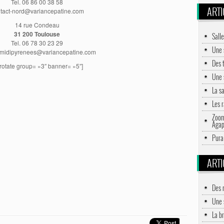
Tel. 06 86 00 38 58
ARTI
tact-nord@variancepatine.com
14 rue Condeau
31 200 Toulouse
Salle
Tel. 06 78 30 23 29
Une 
-midipyrenees@variancepatine.com
Des 
rotate group= »3″ banner= »5″]
Une 
La s
Les 
Zoom
Aga
Pura
ARTI
Des 
Une 
La br