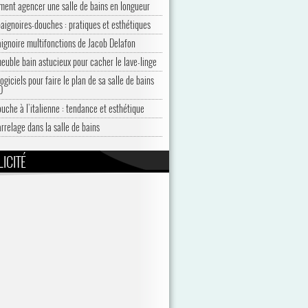
ent agencer une salle de bains en longueur
baignoires-douches : pratiques et esthétiques
aignoire multifonctions de Jacob Delafon
euble bain astucieux pour cacher le lave-linge
ogiciels pour faire le plan de sa salle de bains
D
ouche à l’italienne : tendance et esthétique
arrelage dans la salle de bains
ICITÉ