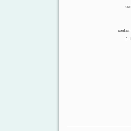
con
contact
[ad