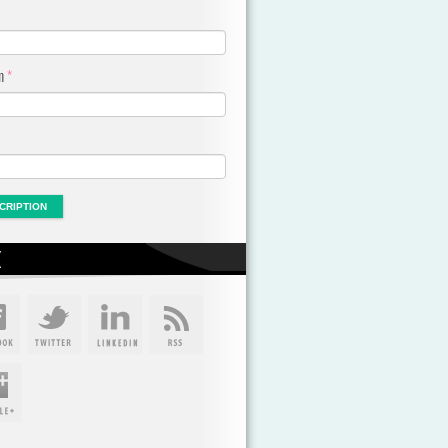
om
*
X