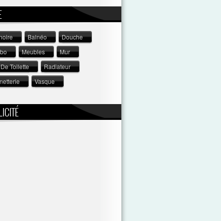
E
noire
Balnéo
Douche
abo
Meubles
Mur
De Toilette
Radiateur
netterie
Vasque
ICITÉ