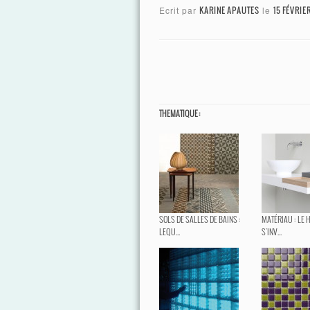
Ecrit par
KARINE APAUTES
le
15 FÉVRIER
THEMATIQUE :
SOLS DE SALLES DE BAINS :
MATÉRIAU : LE
LEQU...
S'INV...