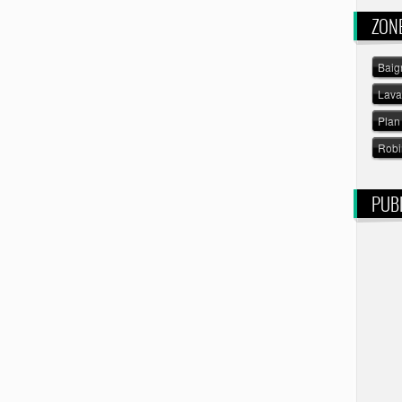
ZON
Baig
Lav
Plan 
Robi
PUBL