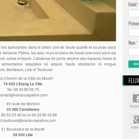
Email
*
Prén
Nom
*
’est spécialisée dans le béton ciré de haute qualité et sa pose dans
ré Variance Patine, les sols, murs et plans de travail prennent alors les
orel, sobre et épuré. L’absence de joints décline des espaces lisses et
ns alimentaires adaptées lui assure haute résistance et longue
is, Bordeaux, Lille et Toulouse.
is Chemin de la Côte du Moulin
FLU
78 620 L’Etang La Ville
Tel. 06 09 80 55 75
contact@variancepatine.com
49 route de Morillon
33 360 Camblanes
6 85 53 23 40 ou le 06 24 86 23 66
ct-sudouest@variancepatine.com
51 Boulevard de la liberté
59 000 Lille