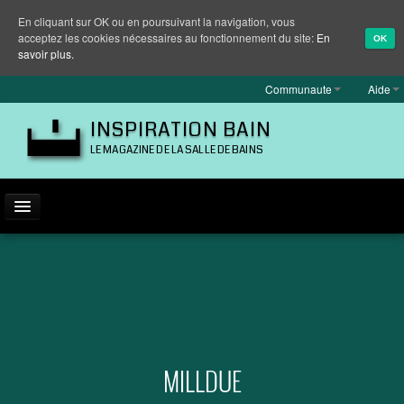
En cliquant sur OK ou en poursuivant la navigation, vous
acceptez les cookies nécessaires au fonctionnement du site:
En
OK
savoir plus.
Communaute
Aide
INSPIRATION BAIN
LE MAGAZINE DE LA SALLE DE BAINS
ACTUALITÉ
INSPIRATION
MARQUES
REPORTAGES
MILLDUE
EQUIPEMENT