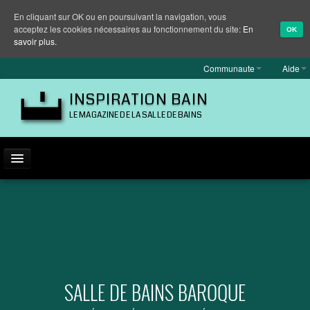
En cliquant sur OK ou en poursuivant la navigation, vous
acceptez les cookies nécessaires au fonctionnement du site:
En
OK
savoir plus.
Communaute
Aide
INSPIRATION BAIN
LE MAGAZINE DE LA SALLE DE BAINS
ACTUALITÉ
INSPIRATION
MARQUES
REPORTAGES
SALLE DE BAINS BAROQUE
EQUIPEMENT