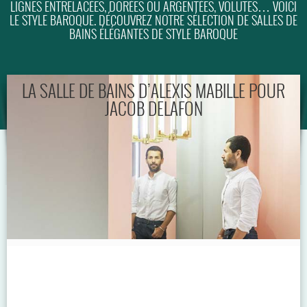
LIGNES ENTRELACÉES, DORÉES OU ARGENTÉES, VOLUTES… VOICI
LE STYLE BAROQUE. DÉCOUVREZ NOTRE SÉLECTION DE SALLES DE
GUIDE
BAINS ÉLÉGANTES DE STYLE BAROQUE
LA SALLE DE BAINS D’ALEXIS MABILLE POUR
JACOB DELAFON