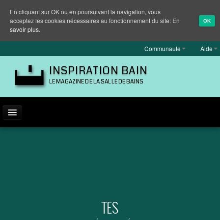
En cliquant sur OK ou en poursuivant la navigation, vous
acceptez les cookies nécessaires au fonctionnement du site:
En
OK
savoir plus.
Communaute
Aide
INSPIRATION BAIN
LE MAGAZINE DE LA SALLE DE BAINS
ACTUALITÉ
INSPIRATION
MARQUES
REPORTAGES
TES
EQUIPEMENT