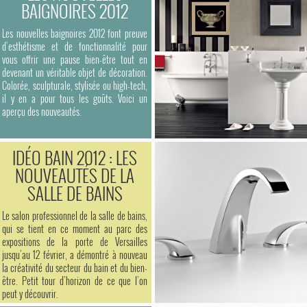
BAIGNOIRES 2012
Les nouvelles baignoires 2012 font preuve
d’esthétisme et de fonctionnalité pour
vous offrir une pause bien-être tout en
devenant un véritable objet de décoration.
Colorée, sculpturale, stylisée ou high-tech,
il y en a pour tous les goûts. Voici un
aperçu des nouveautés.
IDÉO BAIN 2012 : LES
NOUVEAUTÉS DE LA
SALLE DE BAINS
Le salon professionnel de la salle de bains,
qui se tient en ce moment au parc des
expositions de la porte de Versailles
jusqu’au 12 février, a démontré à nouveau
la créativité du secteur du bain et du bien-
être. Petit tour d’horizon de ce que l’on
peut y découvrir.