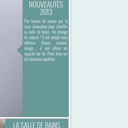
NOUVEAUTÉS
2013
Pas besoin de passer par la
case rénovation pour réveiller
sa salle de bains. On change
de robinet ! C’est simple mais
efficace. Élancé, sensuel,
design… il sait attirer les
regards sur lui. Plein feux sur
les nouveaux modèles.
LA SALLE DE BAINS