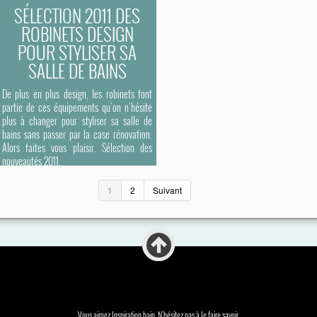
SÉLECTION 2011 DES
ROBINETS DESIGN
POUR STYLISER SA
SALLE DE BAINS
De plus en plus design, les robinets font
partie de ces équipements qu’on n’hésite
plus à changer pour styliser sa salle de
bains sans passer par la case rénovation.
Alors faites vous plaisir. Sélection des
nouveautés 2011.
1
2
Suivant
Vous aimez Inspiration bain. N'hésitez pas à le faire savoir.