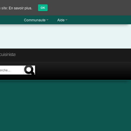
 site:
En savoir plus.
OK
Communaute
Aide