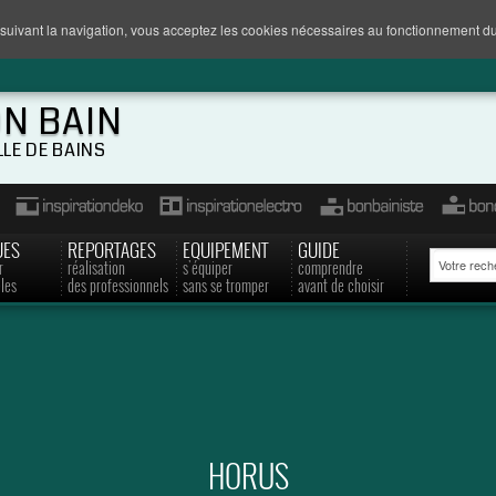
suivant la navigation, vous acceptez les cookies nécessaires au fonctionnement du
ON BAIN
LLE DE BAINS
UES
REPORTAGES
EQUIPEMENT
GUIDE
r
réalisation
s'équiper
comprendre
les
des professionnels
sans se tromper
avant de choisir
HORUS