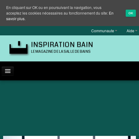
En cliquant sur OK ou en poursuivant la navigation, vous
acceptez les cookies nécessaires au fonctionnement du site:
En
OK
savoir plus.
Communaute
Aide
INSPIRATION BAIN
LE MAGAZINE DE LA SALLE DE BAINS
ACTUALITÉ
INSPIRATION
MARQUES
REPORTAGES
EQUIPEMENT