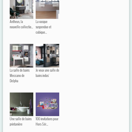
Antheus, la
La vasque
nouvelle collectio...
suspendue et
cubique...
La salle de bains
Je veux une salle de
Meccano de
bains indus'
Delpha
Une salle de bains
100 invitations pour
printanière
Hors-Sér...