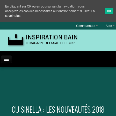
En cliquant sur OK ou en poursuivant la navigation, vous
acceptez les cookies nécessaires au fonctionnement du site:
En
OK
savoir plus.
Communaute
Aide
INSPIRATION BAIN
LE MAGAZINE DE LA SALLE DE BAINS
ACTUALITÉ
INSPIRATION
MARQUES
REPORTAGES
CUISINELLA : LES NOUVEAUTÉS 2018
EQUIPEMENT