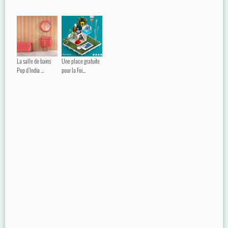
La salle de bains
Une place gratuite
Pop d'India ...
pour la Foi...