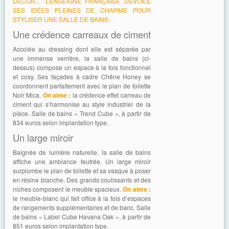
DÉCOR… L’ENSEIGNE FRANÇAISE DÉVOILE
SES IDÉES PLEINES DE CHARME POUR
STYLISER UNE SALLE DE BAINS.
Une crédence carreaux de ciment
Accolée au dressing dont elle est séparée par
une immense verrière, la salle de bains (ci-
dessus) compose un espace à la fois fonctionnel
et cosy. Ses façades à cadre Chêne Honey se
coordonnent parfaitement avec le plan de toilette
Noir Mica.
On aime :
la crédence effet carreau de
ciment qui s’harmonise au style industriel de la
pièce. Salle de bains « Trend Cube », à partir de
834 euros selon implantation type.
Un large miroir
Baignée de lumière naturelle, la salle de bains
affiche une ambiance feutrée. Un large miroir
surplombe le plan de toilette et sa vasque à poser
en résine blanche. Des grands coulissants et des
niches composent le meuble spacieux.
On aime :
le meuble-blanc qui fait office à la fois d’espaces
de rangements supplémentaires et de banc. Salle
de bains « Label Cube Havana Oak », à partir de
851 euros selon implantation type.