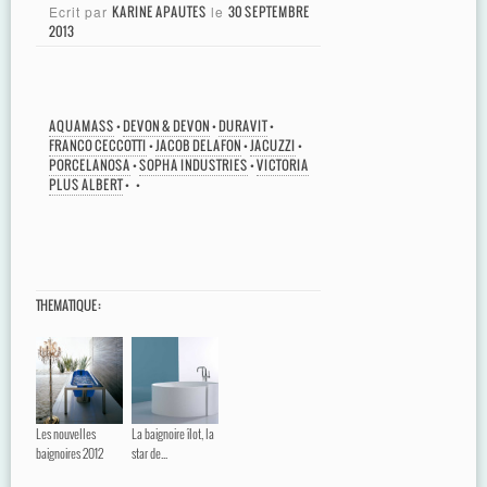
Ecrit par
KARINE APAUTES
le
30 SEPTEMBRE
2013
AQUAMASS
•
DEVON & DEVON
•
DURAVIT
•
FRANCO CECCOTTI
•
JACOB DELAFON
•
JACUZZI
•
PORCELANOSA
•
SOPHA INDUSTRIES
•
VICTORIA
PLUS ALBERT
•
•
THEMATIQUE :
Les nouvelles
La baignoire îlot, la
baignoires 2012
star de...