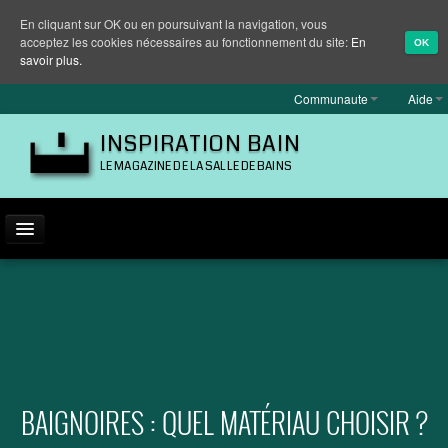
En cliquant sur OK ou en poursuivant la navigation, vous
acceptez les cookies nécessaires au fonctionnement du site:
En
OK
savoir plus.
Communaute
Aide
INSPIRATION BAIN
LE MAGAZINE DE LA SALLE DE BAINS
ACTUALITÉ
INSPIRATION
MARQUES
REPORTAGES
BAIGNOIRES : QUEL MATÉRIAU CHOISIR ?
EQUIPEMENT