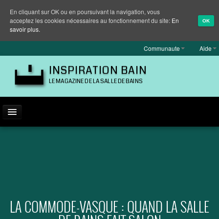
En cliquant sur OK ou en poursuivant la navigation, vous
acceptez les cookies nécessaires au fonctionnement du site:
En
OK
savoir plus.
Communaute
Aide
INSPIRATION BAIN
LE MAGAZINE DE LA SALLE DE BAINS
ACTUALITÉ
INSPIRATION
MARQUES
REPORTAGES
LA COMMODE-VASQUE : QUAND LA SALLE
EQUIPEMENT