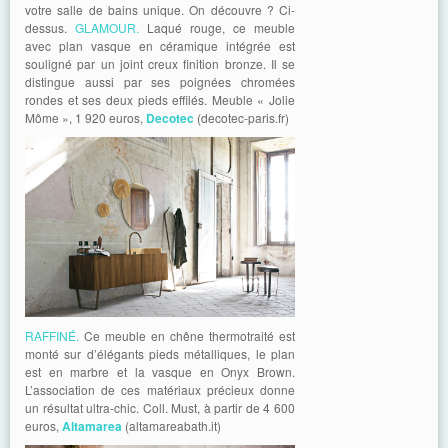
votre salle de bains unique. On découvre ? Ci-
dessus.
GLAMOUR.
Laqué rouge, ce meuble
avec plan vasque en céramique intégrée est
souligné par un joint creux finition bronze. Il se
distingue aussi par ses poignées chromées
rondes et ses deux pieds effilés. Meuble « Jolie
Môme », 1 920 euros,
Decotec
(decotec-paris.fr)
RAFFINÉ.
Ce meuble en chêne thermotraité est
monté sur d’élégants pieds métalliques, le plan
est en marbre et la vasque en Onyx Brown.
L’association de ces matériaux précieux donne
un résultat ultra-chic. Coll. Must, à partir de 4 600
euros,
Altamarea
(altamareabath.it)