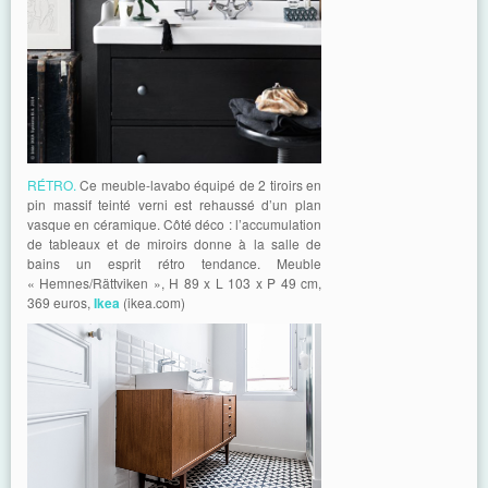
RÉTRO.
Ce meuble-lavabo équipé de 2 tiroirs en
pin massif teinté verni est rehaussé d’un plan
vasque en céramique. Côté déco : l’accumulation
de tableaux et de miroirs donne à la salle de
bains un esprit rétro tendance. Meuble
« Hemnes/Rättviken », H 89 x L 103 x P 49 cm,
369 euros,
Ikea
(ikea.com)