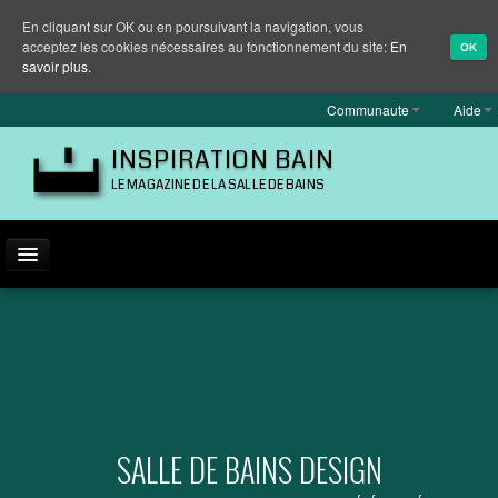
En cliquant sur OK ou en poursuivant la navigation, vous
acceptez les cookies nécessaires au fonctionnement du site:
En
OK
savoir plus.
Communaute
Aide
INSPIRATION BAIN
LE MAGAZINE DE LA SALLE DE BAINS
ACTUALITÉ
INSPIRATION
MARQUES
REPORTAGES
SALLE DE BAINS DESIGN
EQUIPEMENT