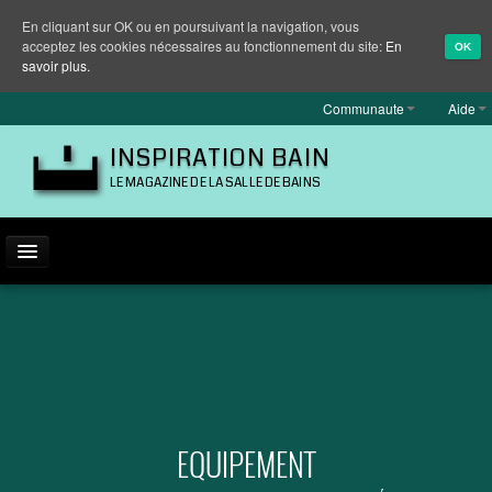
En cliquant sur OK ou en poursuivant la navigation, vous
acceptez les cookies nécessaires au fonctionnement du site:
En
OK
savoir plus.
Communaute
Aide
INSPIRATION BAIN
LE MAGAZINE DE LA SALLE DE BAINS
ACTUALITÉ
INSPIRATION
MARQUES
REPORTAGES
EQUIPEMENT
EQUIPEMENT