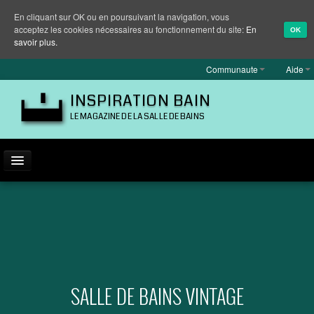
En cliquant sur OK ou en poursuivant la navigation, vous
acceptez les cookies nécessaires au fonctionnement du site:
En
OK
savoir plus.
Communaute
Aide
INSPIRATION BAIN
LE MAGAZINE DE LA SALLE DE BAINS
ACTUALITÉ
INSPIRATION
MARQUES
REPORTAGES
SALLE DE BAINS VINTAGE
EQUIPEMENT