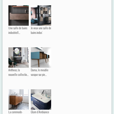
Une salle de bains
Je veux une salle de
industriell...
bains indus'
Antheus, la
Dama, le meuble
nouvelle collectio...
vasque sur pie...
La commode-
Glam d'Ambiance