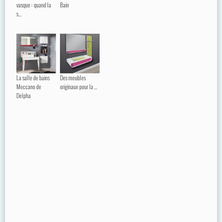
vasque : quand la
Bain
s...
La salle de bains
Des meubles
Meccano de
originaux pour la ...
Delpha