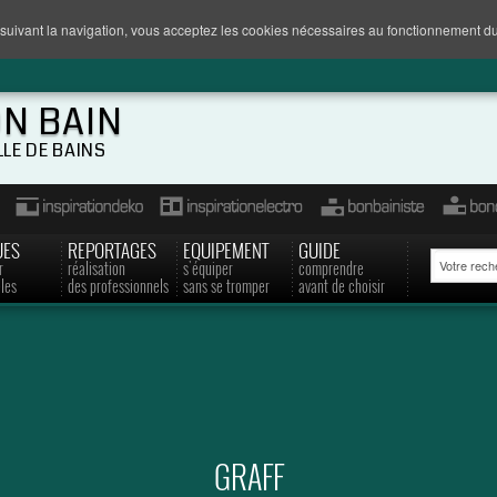
suivant la navigation, vous acceptez les cookies nécessaires au fonctionnement du
ON BAIN
LLE DE BAINS
UES
REPORTAGES
EQUIPEMENT
GUIDE
r
réalisation
s'équiper
comprendre
les
des professionnels
sans se tromper
avant de choisir
GRAFF