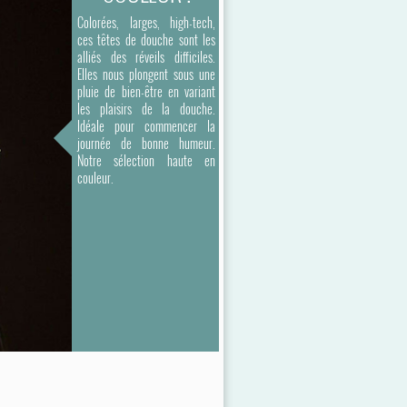
Colorées, larges, high-tech,
ces têtes de douche sont les
alliés des réveils difficiles.
Elles nous plongent sous une
pluie de bien-être en variant
les plaisirs de la douche.
Idéale pour commencer la
journée de bonne humeur.
Notre sélection haute en
couleur.