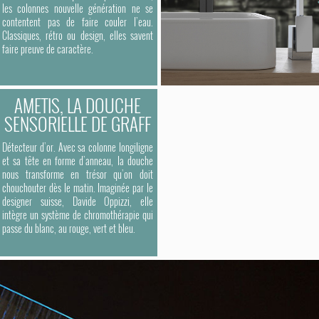
les colonnes nouvelle génération ne se
contentent pas de faire couler l’eau.
Classiques, rétro ou design, elles savent
faire preuve de caractère.
AMETIS, LA DOUCHE
SENSORIELLE DE GRAFF
Détecteur d’or. Avec sa colonne longiligne
et sa tête en forme d’anneau, la douche
nous transforme en trésor qu’on doit
chouchouter dès le matin. Imaginée par le
designer suisse, Davide Oppizzi, elle
intègre un système de chromothérapie qui
passe du blanc, au rouge, vert et bleu.