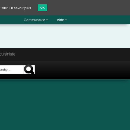
 site:
En savoir plus.
OK
Communaute
Aide