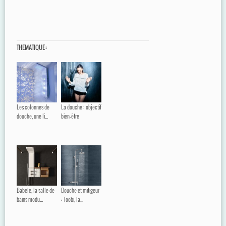
THEMATIQUE :
Les colonnes de
La douche : objectif
douche, une li...
bien-être
Babele, la salle de
Douche et mitigeur
bains modu...
: Toobi, la...