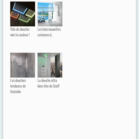
Tête de douche :
Les trois nouvelles
vive la couleur !
colonnes d...
Les douches
La douche ultra
tendance de
bien-être de Graff
Valentin