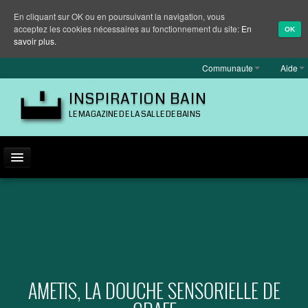
En cliquant sur OK ou en poursuivant la navigation, vous
acceptez les cookies nécessaires au fonctionnement du site:
En
OK
savoir plus.
Communaute
Aide
INSPIRATION BAIN
LE MAGAZINE DE LA SALLE DE BAINS
ACTUALITÉ
INSPIRATION
MARQUES
REPORTAGES
AMETIS, LA DOUCHE SENSORIELLE DE
EQUIPEMENT