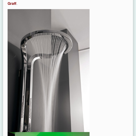
Graff
.