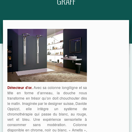
GRAFF
GUIDE
Détecteur d’or.
Avec sa colonne longiligne et sa
tête en forme d’anneau, la douche nous
transforme en trésor qu’on doit chouchouter dès
le matin. Imaginée par le designer suisse, Davide
Oppizzi, elle intègre un système de
chromothérapie qui passe du blanc, au rouge,
vert et bleu. Une expérience sensorielle à
consommer sans modération. Colonne
disponible en chrome, noir ou blanc. « Ametis »,