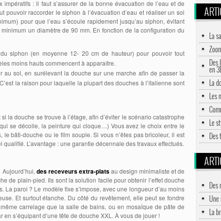
x impératifs : il faut s’assurer de la bonne évacuation de l’eau et de
ARTI
ut pouvoir raccorder le siphon à l’évacuation d’eau et réaliser un sol
imum) pour que l’eau s’écoule rapidement jusqu’au siphon, évitant
au minimum un diamètre de 90 mm. En fonction de la configuration du
La s
Zoom
ur du siphon (en moyenne 12- 20 cm de hauteur) pour pouvoir tout
Des l
èles moins hauts commencent à apparaître.
en 3
ser au sol, en surélevant la douche sur une marche afin de passer la
La d
C’est la raison pour laquelle la plupart des douches à l’italienne sont
Les m
Comm
ut si la douche se trouve à l’étage, afin d’éviter le scénario catastrophe
Le s
e qui se décolle, la peinture qui cloque…) Vous avez le choix entre le
le bâti-douche ou le film souple. Si vous n’êtes pas bricoleur, il est
Des 
l qualifié. L’avantage : une garantie décennale des travaux effectués.
ARTI
. Aujourd’hui,
des receveurs extra-plats
au design minimaliste et de
de plain-pied. Ils sont la solution facile pour obtenir l’effet douche
Des 
ns. La paroi ? Le modèle fixe s’impose, avec une longueur d’au moins
Une 
use. Et surtout étanche. Du côté du revêtement, elle peut se fondre
du même carrelage que la salle de bains, ou en mosaïque de pâte de
La br
ar en s’équipant d’une tête de douche XXL. À vous de jouer !