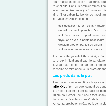
Pour réussir sa douche à l’italienne, deu
l’étanchéité. Dans un premier temps, il fa
avec une légère pente (de 1cm/m au min
ainsi l’inondation. La bonde doit avoir 
sol, vous avez le choix entre :
soit décaisser le sol de la haute
encastrer sous le plancher. Des mod
soit tricher, si on ne peut pas creu
tuyauterie avec la pente nécessaire. 
de plain-pied en partie seulement.
soit installer un receveur extra-plat.
Il faut ensuite garantir l’étanchéité, surto
suite aux infiltrations d’eau (le carrelag
cuvelage au plomb, les panneaux rigides, 
conseillé de faire appel à un professionne
Les pieds dans le plat
Avec ou sans receveur, là, est la question
taille XXL
offrent un agencement de douche 
à la mode italienne dans sa salle de bai
90 cm pour créer une niche assez spacie
dans les murs et le sol en s’habillant 
verre, marbre, béton ciré… ou jouer la st