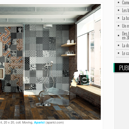
Comm
Les 
La b
Un m
Des l
en 3
La d
Le c
PUBL
, 20 x 20, coll. Moving,
(aparici.com)
Aparici