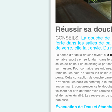
Réussir sa douch
CONSEILS.
La douche de rê
forte dans les salles de ba
de verre, elle fait envie. Du
La palme d’or de la douche revient à
la d
véritable succès en se fondant dans le dé
salles de bains. Elle se distingue par so
sur mesure. Pour connaître ses origines
romains, les sols de toutes les salles 
pente. Cette conception de douche carrelé
e
XX
siècle, les bacs en céramique la font
aucun mal à concurrencer cette douche p
finissent par être détrôner avec l’arrivé
et de l’acier émaillé. Les receveurs de p
noblesse.
Évacuation de l’eau et étanch