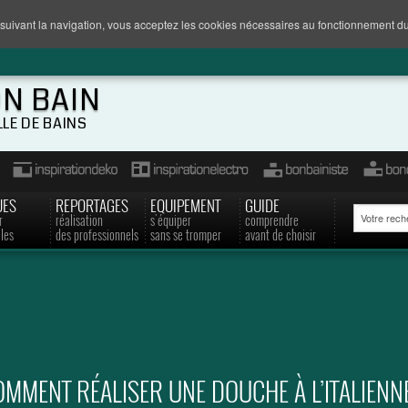
suivant la navigation, vous acceptez les cookies nécessaires au fonctionnement du
ON BAIN
LLE DE BAINS
UES
REPORTAGES
EQUIPEMENT
GUIDE
r
réalisation
s'équiper
comprendre
les
des professionnels
sans se tromper
avant de choisir
MMENT RÉALISER UNE DOUCHE À L’ITALIENN