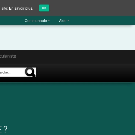
 site:
En savoir plus.
OK
Communaute
Aide
E ?