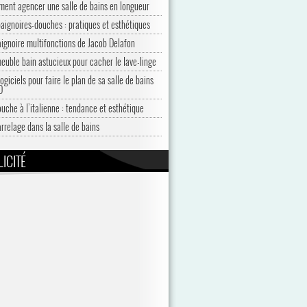
ent agencer une salle de bains en longueur
baignoires-douches : pratiques et esthétiques
aignoire multifonctions de Jacob Delafon
euble bain astucieux pour cacher le lave-linge
ogiciels pour faire le plan de sa salle de bains
D
ouche à l’italienne : tendance et esthétique
arrelage dans la salle de bains
ICITÉ