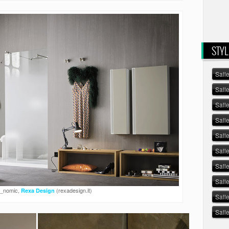
STYL
Sall
Sall
Sall
Sall
Salle
Sall
Sall
Sall
o_nomic,
(rexadesign.it)
Rexa Design
Sall
Sall