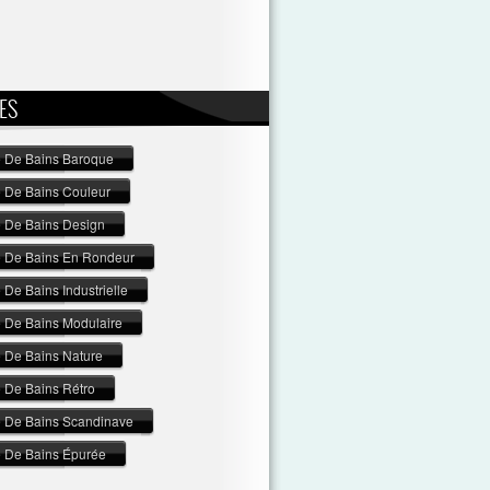
ES
e De Bains Baroque
e De Bains Couleur
e De Bains Design
e De Bains En Rondeur
 De Bains Industrielle
e De Bains Modulaire
e De Bains Nature
e De Bains Rétro
e De Bains Scandinave
e De Bains Épurée