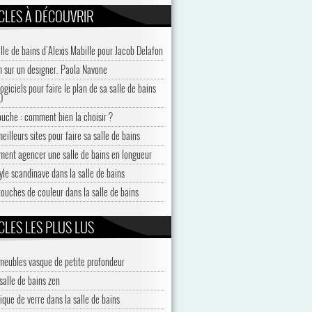
CLES À DÉCOUVRIR
alle de bains d’Alexis Mabille pour Jacob Delafon
 sur un designer. Paola Navone
ogiciels pour faire le plan de sa salle de bains
D
ouche : comment bien la choisir ?
eilleurs sites pour faire sa salle de bains
ent agencer une salle de bains en longueur
tyle scandinave dans la salle de bains
touches de couleur dans la salle de bains
CLES LES PLUS LUS
meubles vasque de petite profondeur
salle de bains zen
ique de verre dans la salle de bains