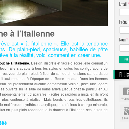
Email
*
Prén
e à l’italienne
Nom
*
ve est « à l’italienne ». Elle est la tendance
ins. De plain-pied, spacieuse, habillée de pâte
 rêve à la réalité, voici comment en créer une.
ouche à l’italienne
. Design, discrète et facile d’accès, elle connaît un
cor. Elle s’adapte à tous les styles et toutes les configurations de
FLU
n receveur de plain-pied, à fleur de sol, de dimensions standards ou
, il faut remonter à l’époque de la Rome antique. Dans les thermes
d’eau ne présentaient aucune démarcation visible, juste une légère
e ouverte sur la salle de bains arriva jusque chez le particulier. Au
 momentanément disparaître. Faciles et rapides à installer, ils n’ont
lus coûteuse à réaliser. Mais lourds et pas très esthétiques, ils
e de matières de synthèses, acrylique, puis résines à charge minérale,
lus en plus plats redonnent à la douche à l’italienne ses lettres de
éité