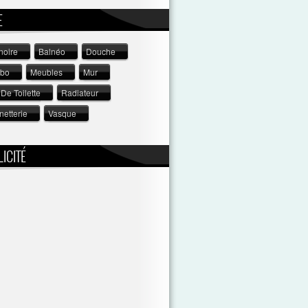
E
noire
Balnéo
Douche
abo
Meubles
Mur
De Toilette
Radiateur
netterie
Vasque
ICITÉ