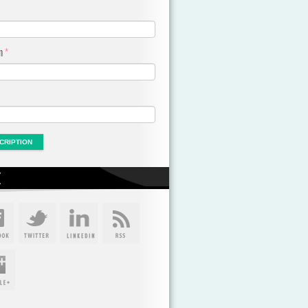
om
*
X