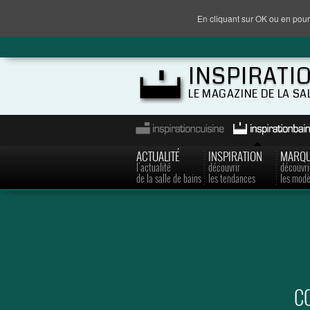
En cliquant sur OK ou en pour
INSPIRATI
LE MAGAZINE DE LA SA
ACTUALITÉ
INSPIRATION
MARQ
l'actualité
découvrir
découvri
de la salle de bains
les tendances
les modè
CO