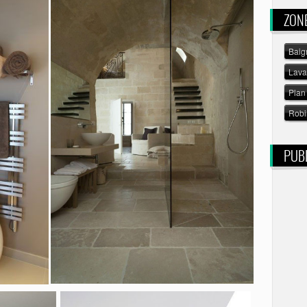
ZON
Baig
Lav
Plan 
Robi
PUBL