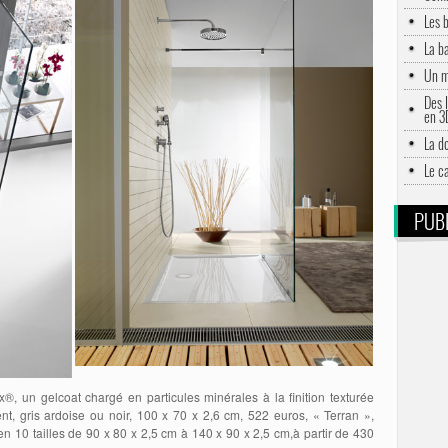
Les 
La b
Un m
Des l
en 3
La d
Le c
PUBL
, un gelcoat chargé en particules minérales à la finition texturée
ent, gris ardoise ou noir, 100 x 70 x 2,6 cm, 522 euros, « Terran »,
n 10 tailles de 90 x 80 x 2,5 cm à 140 x 90 x 2,5 cm,à partir de 430