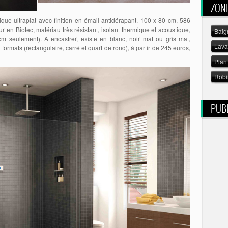
ZON
ue ultraplat avec finition en émail antidérapant. 100 x 80 cm, 586
r en Biotec, matériau très résistant, isolant thermique et acoustique,
Baig
 cm seulement). À encastrer, existe en blanc, noir mat ou gris mat,
Lav
formats (rectangulaire, carré et quart de rond), à partir de 245 euros,
Plan 
Robi
PUBL