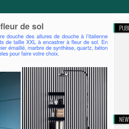
fleur de sol
PUBL
e douche des allures de douche à l’italienne
ts de taille XXL à encastrer à fleur de sol. En
cier émaillé, marbre de synthèse, quartz, béton
s pour faire votre choix.
NEW