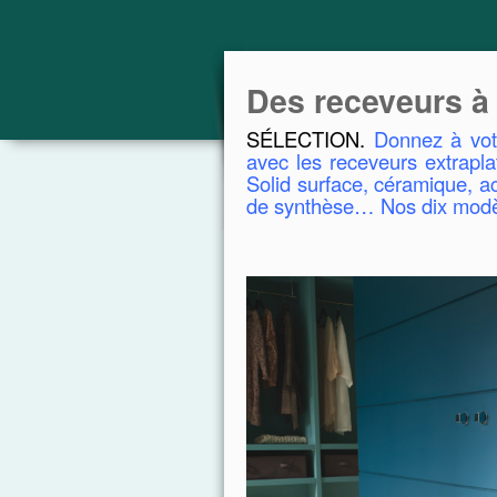
Des receveurs à 
SÉLECTION.
Donnez à votr
avec les receveurs extrapla
Solid surface, céramique, a
de synthèse… Nos dix modèle