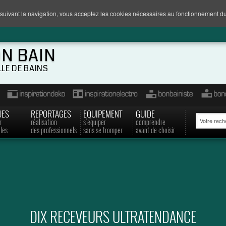
suivant la navigation, vous acceptez les cookies nécessaires au fonctionnement du
ON BAIN
LLE DE BAINS
UES
REPORTAGES
EQUIPEMENT
GUIDE
r
réalisation
s'équiper
comprendre
les
des professionnels
sans se tromper
avant de choisir
DIX RECEVEURS ULTRATENDANCE