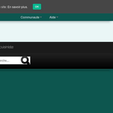
 site:
En savoir plus.
OK
Communaute
Aide