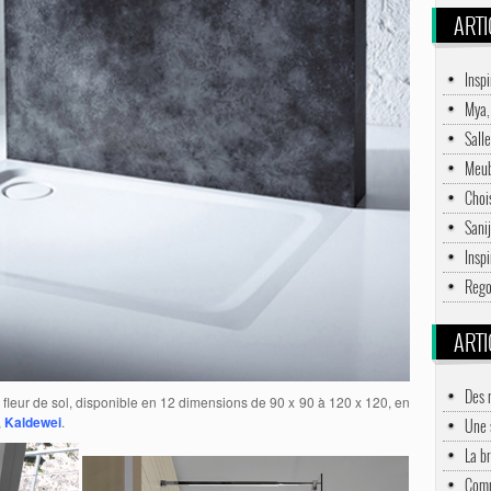
ARTI
Inspi
Mya,
Salle
Meub
Choi
Sani
Inspi
Rego
ARTI
Des 
fleur de sol, disponible en 12 dimensions de 90 x 90 à 120 x 120, en
,
Kaldewei
.
Une 
La br
Comm