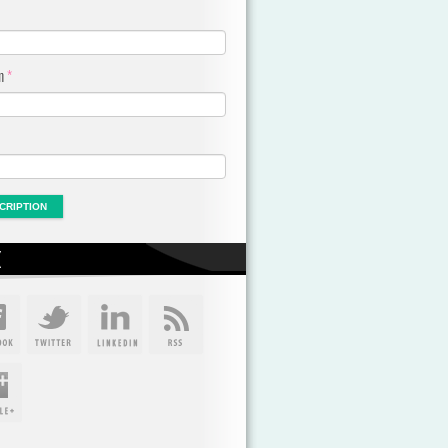
om
*
X