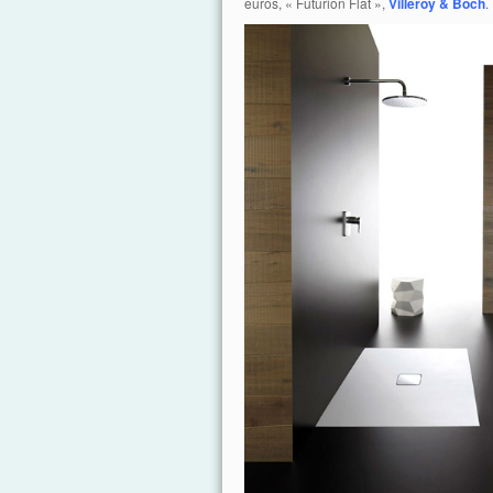
euros, « Futurion Flat »,
Villeroy & Boch
.