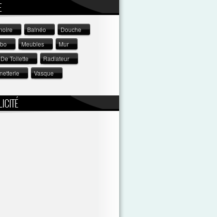
E
noire
Balnéo
Douche
abo
Meubles
Mur
De Toilette
Radiateur
netterie
Vasque
ICITÉ