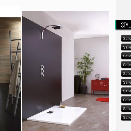
STYL
Sall
Sall
Sall
Sall
Salle
Sall
Sall
Sall
Sall
Sall