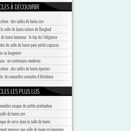
CLES À DÉCOUVRIR
ration : des salles de bains zen
 la salle de bains nature de Burgbad
 de bains luxueuse : le top de l’élégance
les de salle de bains pour petits espaces
sir sa baignoire
jura : un centenaire moderne
ration : des salles de bains épurées
lo, les nouvelles consoles d’Artelinea
CLES LES PLUS LUS
meubles vasque de petite profondeur
salle de bains zen
ique de verre dans la salle de bains
ent agencer une salle de bains en longueur