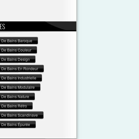
ES
e De Bains Baroque
e De Bains Couleur
e De Bains Design
e De Bains En Rondeur
 De Bains Industrielle
e De Bains Modulaire
e De Bains Nature
e De Bains Rétro
e De Bains Scandinave
e De Bains Épurée