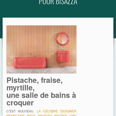
POUR BISAZZA
GUIDE
Pistache, fraise,
myrtille,
une salle de bains à
croquer
C’EST NOUVEAU.
LA CÉLÈBRE DESIGNER
FRANÇAISE INDIA MAHDAVI IMAGINE UNE