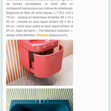
de formes contrastées, le motif offre un
contrepoint harmonieux aux éléments individuels.
Baignoire en fibre de verre laquée, L 178,2 x 53 x
76 cm ; vasque en céramique émaillée, 65 x 14 x
50 cm ; meuble en bois laqué brillant, 65 x 45 x
50 cm ; miroir avec cadre en bois laqué brillant, Ø
65 cm. Salle de bains « The Mahdavi collection »,
design India Mahdavi,
Bisazza
(bisazza.com).