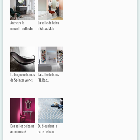
Antheus, la
La salle de bains
nouvelle collectio...
d'Alexis Mab...
La baignoire hamac
La salle de bains
de Splinter Works
"IL Bag...
Des salles de bains
Du bleu dans la
antimorosité
salle de bains