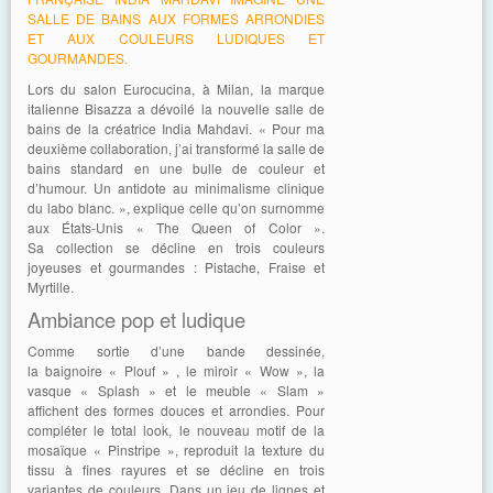
SALLE DE BAINS AUX FORMES ARRONDIES
ET AUX COULEURS LUDIQUES ET
GOURMANDES.
Lors du salon Eurocucina, à Milan, la marque
italienne Bisazza a dévoilé la nouvelle salle de
bains de la créatrice India Mahdavi. « Pour ma
deuxième collaboration, j’ai transformé la salle de
bains standard en une bulle de couleur et
d’humour. Un antidote au minimalisme clinique
du labo blanc. », explique celle qu’on surnomme
aux États-Unis « The Queen of Color ».
Sa collection se décline en trois couleurs
joyeuses et gourmandes : Pistache, Fraise et
Myrtille.
Ambiance pop et ludique
Comme sortie d’une bande dessinée,
la baignoire « Plouf » , le miroir « Wow », la
vasque « Splash » et le meuble « Slam »
affichent des formes douces et arrondies. Pour
compléter le total look, le nouveau motif de la
mosaïque « Pinstripe », reproduit la texture du
tissu à fines rayures et se décline en trois
variantes de couleurs. Dans un jeu de lignes et