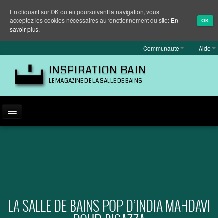
En cliquant sur OK ou en poursuivant la navigation, vous
acceptez les cookies nécessaires au fonctionnement du site:
En
OK
savoir plus.
Communaute
Aide
INSPIRATION BAIN
LE MAGAZINE DE LA SALLE DE BAINS
ACTUALITÉ
INSPIRATION
MARQUES
REPORTAGES
LA SALLE DE BAINS POP D’INDIA MAHDAVI
EQUIPEMENT