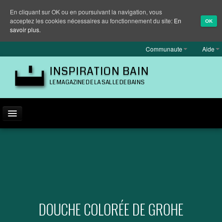
En cliquant sur OK ou en poursuivant la navigation, vous
acceptez les cookies nécessaires au fonctionnement du site:
En
OK
savoir plus.
Communaute
Aide
INSPIRATION BAIN
LE MAGAZINE DE LA SALLE DE BAINS
ACTUALITÉ
INSPIRATION
MARQUES
REPORTAGES
DOUCHE COLORÉE DE GROHE
EQUIPEMENT