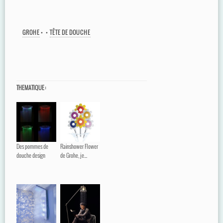
GROHE
•
•
TÊTE DE DOUCHE
THEMATIQUE :
Des pommes de
Rainshower Flower
douche design
de Grohe, je...