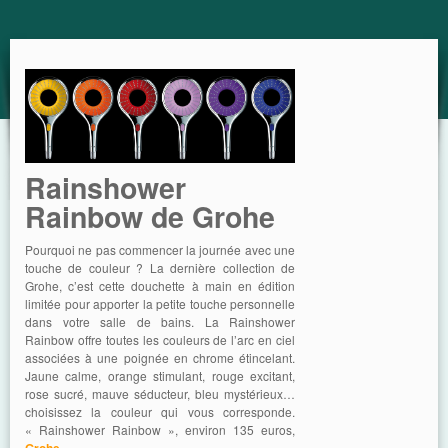
GUIDE
Rainshower
Rainbow de Grohe
Pourquoi ne pas commencer la journée avec une
touche de couleur ? La dernière collection de
Grohe, c’est cette douchette à main en édition
limitée pour apporter la petite touche personnelle
dans votre salle de bains. La Rainshower
Rainbow offre toutes les couleurs de l’arc en ciel
associées à une poignée en chrome étincelant.
Jaune calme, orange stimulant, rouge excitant,
rose sucré, mauve séducteur, bleu mystérieux…
choisissez la couleur qui vous corresponde.
« Rainshower Rainbow », environ 135 euros,
Grohe
.