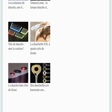
Les colonnes de
ShowerLamp : la
douche, une li...
lampe douche d...
Tête de douche :
La douchette XXL à
vive la couleur !
quatre jets de
Grohe
La douche bien-être
Des douchettes en
de Gessi
harmonie ave...