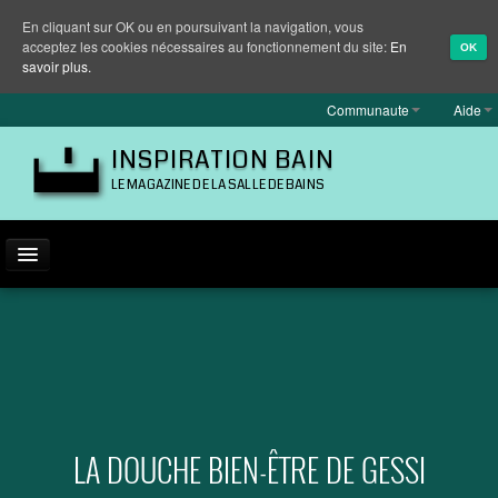
En cliquant sur OK ou en poursuivant la navigation, vous
acceptez les cookies nécessaires au fonctionnement du site:
En
OK
savoir plus.
Communaute
Aide
INSPIRATION BAIN
LE MAGAZINE DE LA SALLE DE BAINS
ACTUALITÉ
INSPIRATION
MARQUES
REPORTAGES
LA DOUCHE BIEN-ÊTRE DE GESSI
EQUIPEMENT