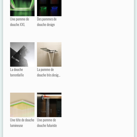
Une pomme de
Des pommes de
douche XXL
douche design
La douche
La pomme de
torrentielle
douche très desig...
Une tête de douche
Une pomme de
lumineuse
douche futuriste