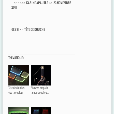
Ecrit par
KARINE APAUTES
le
23 NOVEMBRE
2011
GESSI
•
•
TÊTE DE DOUCHE
THEMATIQUE :
Tête de douche :
ShowerLamp : la
vive la couleur !
lampe douche d...