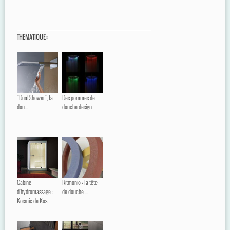
THEMATIQUE :
"DualShower", la
Des pommes de
dou...
douche design
Cabine
Ritmonio : la tête
d'hydromassage :
de douche ...
Kosmic de Kos