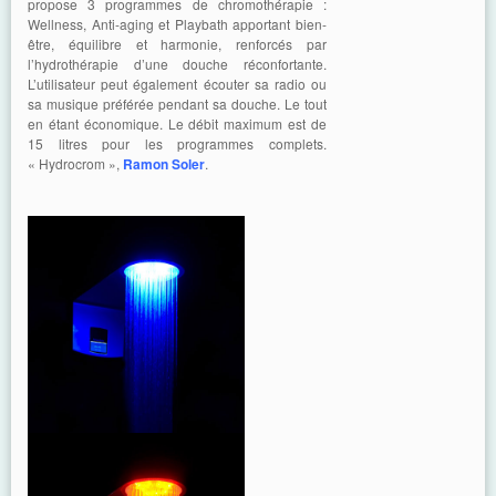
propose 3 programmes de chromothérapie :
Wellness, Anti-aging et Playbath apportant bien-
être, équilibre et harmonie, renforcés par
l’hydrothérapie d’une douche réconfortante.
L’utilisateur peut également écouter sa radio ou
sa musique préférée pendant sa douche. Le tout
en étant économique. Le débit maximum est de
15 litres pour les programmes complets.
« Hydrocrom »,
Ramon Soler
.