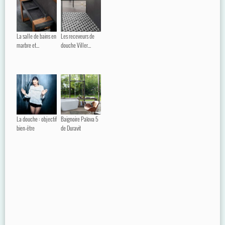
La salle de bains en
Les receveurs de
marbre et...
douche Viller...
La douche : objectif
Baignoire Païova 5
bien-être
de Duravit