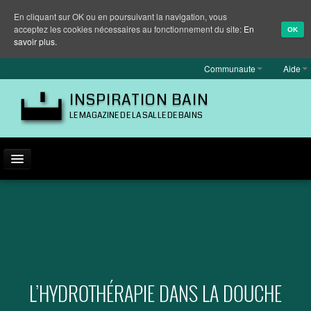
En cliquant sur OK ou en poursuivant la navigation, vous
acceptez les cookies nécessaires au fonctionnement du site:
En
OK
savoir plus.
Communaute
Aide
INSPIRATION BAIN
LE MAGAZINE DE LA SALLE DE BAINS
ACTUALITÉ
INSPIRATION
MARQUES
REPORTAGES
L’HYDROTHÉRAPIE DANS LA DOUCHE
EQUIPEMENT