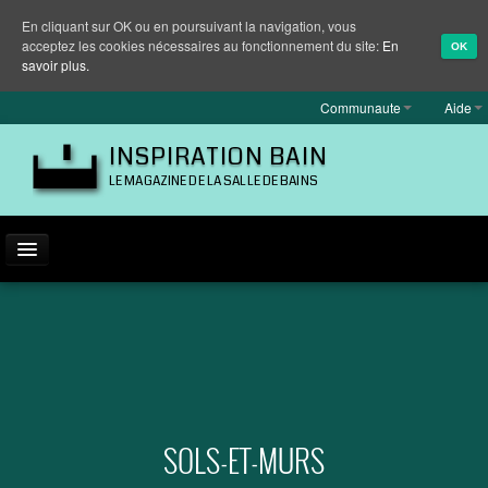
En cliquant sur OK ou en poursuivant la navigation, vous
acceptez les cookies nécessaires au fonctionnement du site:
En
OK
savoir plus.
Communaute
Aide
INSPIRATION BAIN
LE MAGAZINE DE LA SALLE DE BAINS
ACTUALITÉ
INSPIRATION
MARQUES
REPORTAGES
SOLS-ET-MURS
EQUIPEMENT