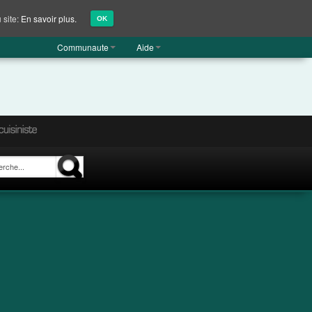
 site:
En savoir plus.
OK
Communaute
Aide