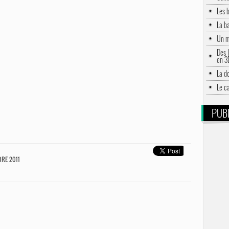
Les 
La b
Un m
Des l
en 3
La d
Le c
PUBL
RE 2011