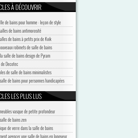
CLES À DÉCOUVRIR
alle de bains pour homme : leçon de style
salles de bains antimorosité
alles de bains à petits prix de Kvik
nouveaux robinets de salle de bains
 la salle de bains design de Pyram
 de Decotec
les de salle de bains minimalistes
salle de bains pour personnes handicapées
CLES LES PLUS LUS
meubles vasque de petite profondeur
salle de bains zen
ique de verre dans la salle de bains
ent agencer une salle de bains en longueur