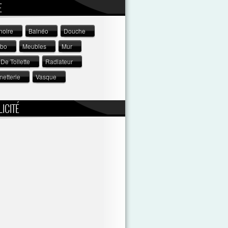
E
noire
Balnéo
Douche
abo
Meubles
Mur
De Toilette
Radiateur
netterie
Vasque
ICITÉ