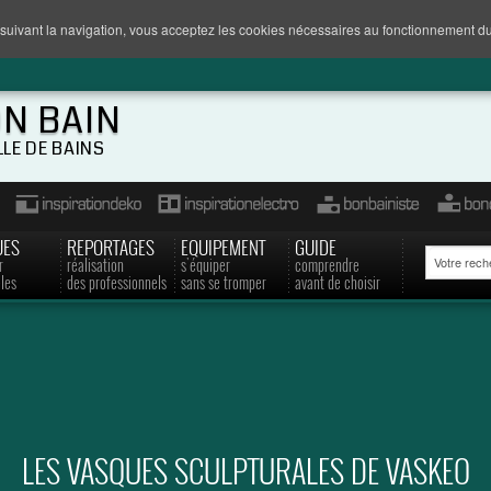
suivant la navigation, vous acceptez les cookies nécessaires au fonctionnement du
ON BAIN
LLE DE BAINS
UES
REPORTAGES
EQUIPEMENT
GUIDE
r
réalisation
s'équiper
comprendre
les
des professionnels
sans se tromper
avant de choisir
LES VASQUES SCULPTURALES DE VASKEO