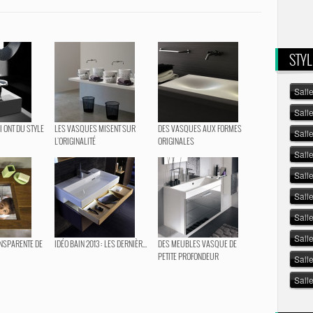
STYL
Sall
Sall
 ONT DU STYLE
LES VASQUES MISENT SUR
DES VASQUES AUX FORMES
Sall
L'ORIGINALITÉ
ORIGINALES
Sall
Salle
Sall
Sall
Sall
NSPARENTE DE
IDÉO BAIN 2013 : LES DERNIÈR...
DES MEUBLES VASQUE DE
PETITE PROFONDEUR
Sall
Sall