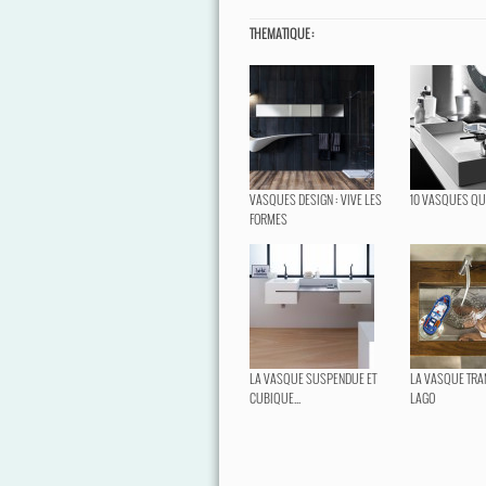
THEMATIQUE :
VASQUES DESIGN : VIVE LES
10 VASQUES QUI
FORMES
LA VASQUE SUSPENDUE ET
LA VASQUE TRA
CUBIQUE...
LAGO