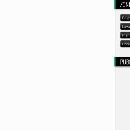
ZON
Baig
Lav
Plan 
Robi
PUBL