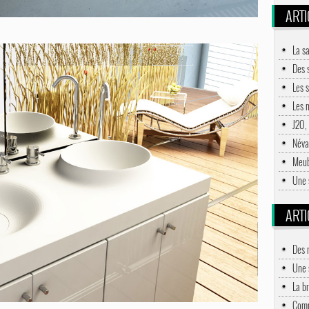
ARTI
La s
Des 
Les s
Les 
J2O,
Néva
Meub
Une 
ARTI
Des 
Une 
La br
Comm