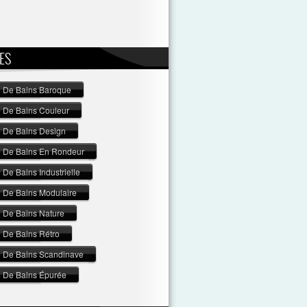
ES
e De Bains Baroque
e De Bains Couleur
e De Bains Design
e De Bains En Rondeur
 De Bains Industrielle
e De Bains Modulaire
e De Bains Nature
e De Bains Rétro
e De Bains Scandinave
e De Bains Épurée