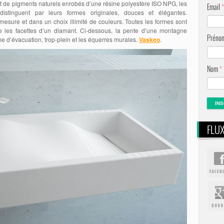
t de pigments naturels enrobés d’une résine polyestère ISO NPG, les
Email
*
distinguent par leurs formes originales, douces et élégantes.
mesure et dans un choix illimité de couleurs. Toutes les formes sont
le les facettes d’un diamant. Ci-dessous, la pente d’une montagne
Prén
e d’évacuation, trop-plein et les équerres murales.
Vaskeo
.
Nom
*
FLU