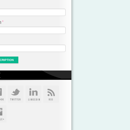
om
*
X