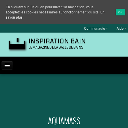
En cliquant sur OK ou en poursuivant la navigation, vous
acceptez les cookies nécessaires au fonctionnement du site:
En
OK
savoir plus.
Communaute
Aide
INSPIRATION BAIN
LE MAGAZINE DE LA SALLE DE BAINS
ACTUALITÉ
INSPIRATION
MARQUES
REPORTAGES
AQUAMASS
EQUIPEMENT