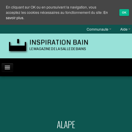
En cliquant sur OK ou en poursuivant la navigation, vous
acceptez les cookies nécessaires au fonctionnement du site:
En
OK
savoir plus.
Communaute
Aide
INSPIRATION BAIN
LE MAGAZINE DE LA SALLE DE BAINS
ACTUALITÉ
INSPIRATION
MARQUES
REPORTAGES
ALAPE
EQUIPEMENT