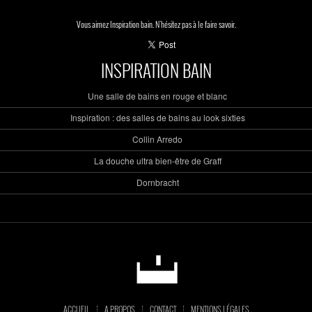
Vous aimez Inspiration bain. N'hésitez pas à le faire savoir.
INSPIRATION BAIN
Une salle de bains en rouge et blanc
Inspiration : des salles de bains au look sixties
Collin Arredo
La douche ultra bien-être de Graff
Dornbracht
ACCUEIL
A PROPOS
CONTACT
MENTIONS LÉGALES