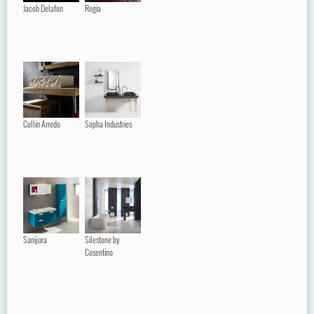
Jacob Delafon
Regia
Collin Arredo
Sopha Industries
Sanijura
Silestone by
Cosentino