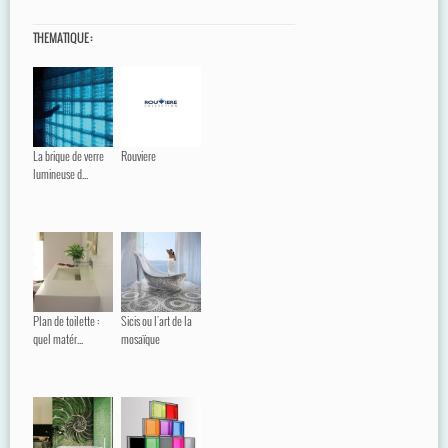
THEMATIQUE :
La brique de verre
Rouviere
lumineuse d...
Plan de toilette :
Sicis ou l'art de la
quel matér...
mosaïque