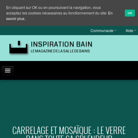
En cliquant sur OK ou en poursuivant la navigation, vous
acceptez les cookies nécessaires au fonctionnement du site:
En
OK
savoir plus.
Communaute
Aide
INSPIRATION BAIN
LE MAGAZINE DE LA SALLE DE BAINS
ACTUALITÉ
INSPIRATION
MARQUES
REPORTAGES
CARRELAGE ET MOSAÏQUE : LE VERRE
EQUIPEMENT