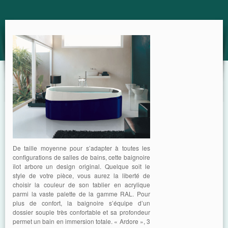
GUIDE
De taille moyenne pour s’adapter à toutes les
configurations de salles de bains, cette baignoire
îlot arbore un design original. Quelque soit le
style de votre pièce, vous aurez la liberté de
choisir la couleur de son tablier en acrylique
parmi la vaste palette de la gamme RAL. Pour
plus de confort, la baignoire s’équipe d’un
dossier souple très confortable et sa profondeur
permet un bain en immersion totale. « Ardore », 3