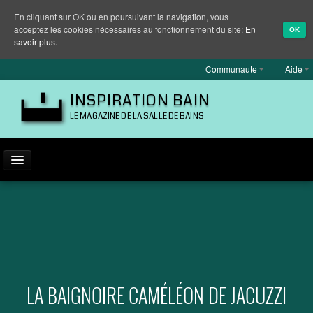
En cliquant sur OK ou en poursuivant la navigation, vous
acceptez les cookies nécessaires au fonctionnement du site:
En
OK
savoir plus.
Communaute
Aide
INSPIRATION BAIN
LE MAGAZINE DE LA SALLE DE BAINS
ACTUALITÉ
INSPIRATION
MARQUES
REPORTAGES
LA BAIGNOIRE CAMÉLÉON DE JACUZZI
EQUIPEMENT