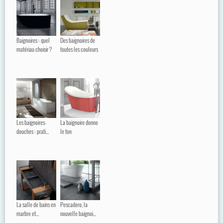
Baignoires : quel
Des baignoires de
matériau choisir ?
toutes les couleurs
Les baignoires-
La baignoire donne
douches : prati...
le ton
La salle de bains en
Pescadero, la
marbre et...
nouvelle baignoi...