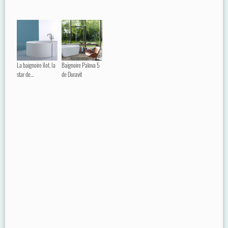
La baignoire îlot, la
Baignoire Païova 5
star de...
de Duravit