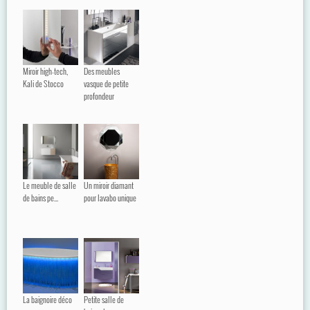
Miroir high-tech,
Des meubles
Kali de Stocco
vasque de petite
profondeur
Le meuble de salle
Un miroir diamant
de bains pe...
pour lavabo unique
La baignoire déco
Petite salle de