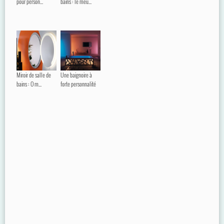
pour person...
bains : le meu...
Miroir de salle de
Une baignoire à
bains : O m...
forte personnalité