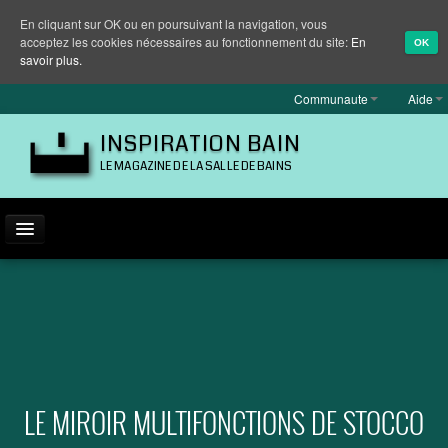
En cliquant sur OK ou en poursuivant la navigation, vous
acceptez les cookies nécessaires au fonctionnement du site:
En
OK
savoir plus.
Communaute
Aide
INSPIRATION BAIN
LE MAGAZINE DE LA SALLE DE BAINS
ACTUALITÉ
INSPIRATION
MARQUES
REPORTAGES
LE MIROIR MULTIFONCTIONS DE STOCCO
EQUIPEMENT