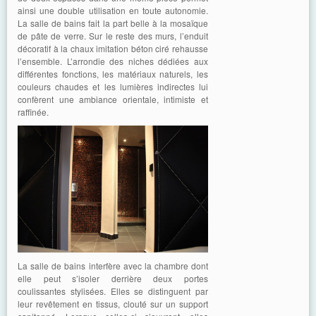
ainsi une double utilisation en toute autonomie.
La salle de bains fait la part belle à la mosaïque
de pâte de verre. Sur le reste des murs, l’enduit
décoratif à la chaux imitation béton ciré rehausse
l’ensemble. L’arrondie des niches dédiées aux
différentes fonctions, les matériaux naturels, les
couleurs chaudes et les lumières indirectes lui
confèrent une ambiance orientale, intimiste et
raffinée.
La salle de bains interfère avec la chambre dont
elle peut s’isoler derrière deux portes
coulissantes stylisées. Elles se distinguent par
leur revêtement en tissus, clouté sur un support