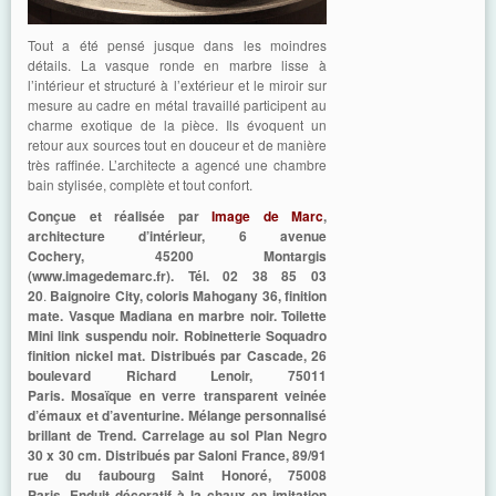
Tout a été pensé jusque dans les moindres
détails. La vasque ronde en marbre lisse à
l’intérieur et structuré à l’extérieur et le miroir sur
mesure au cadre en métal travaillé participent au
charme exotique de la pièce. Ils évoquent un
retour aux sources tout en douceur et de manière
très raffinée. L’architecte a agencé une chambre
bain stylisée, complète et tout confort.
Conçue et réalisée par
Image de Marc
,
architecture d’intérieur, 6
avenue
Cochery, 45200 Montargis
(www.imagedemarc.fr). Tél. 02 38 85 03
20
.
Baignoire City, coloris Mahogany 36, finition
mate. Vasque Madiana en marbre noir. Toilette
Mini link suspendu noir. Robinetterie Soquadro
finition nickel mat. Distribués par Cascade, 26
boulevard Richard Lenoir, 75011
Paris. Mosaïque en verre transparent veinée
d’émaux et d’aventurine. Mélange personnalisé
brillant de Trend. Carrelage au sol Plan Negro
30 x 30 cm. Distribués par Saloni France, 89/91
rue du faubourg Saint Honoré, 75008
Paris. Enduit décoratif à la chaux en imitation