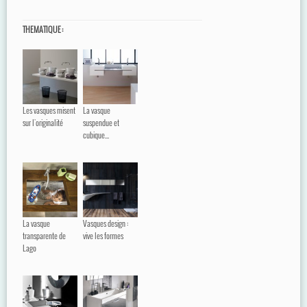
THEMATIQUE :
Les vasques misent
La vasque
sur l'originalité
suspendue et
cubique...
La vasque
Vasques design :
transparente de
vive les formes
Lago