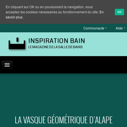
En cliquant sur OK ou en poursuivant la navigation, vous
acceptez les cookies nécessaires au fonctionnement du site:
En
OK
savoir plus.
Communaute
Aide
INSPIRATION BAIN
LE MAGAZINE DE LA SALLE DE BAINS
ACTUALITÉ
INSPIRATION
MARQUES
REPORTAGES
LA VASQUE GÉOMÉTRIQUE D’ALAPE
EQUIPEMENT