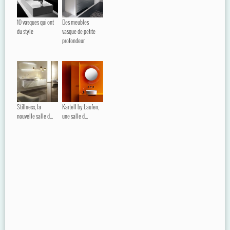
10 vasques qui ont
Des meubles
du style
vasque de petite
profondeur
Stillness, la
Kartell by Laufen,
nouvelle salle d...
une salle d...