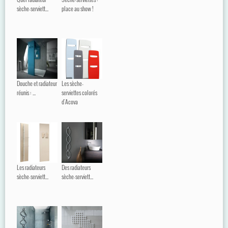
sèche-serviett...
place au show !
Douche et radiateur
Les sèche-
réunis : ...
serviettes colorés
d'Acova
Les radiateurs
Des radiateurs
sèche-serviett...
sèche-serviett...