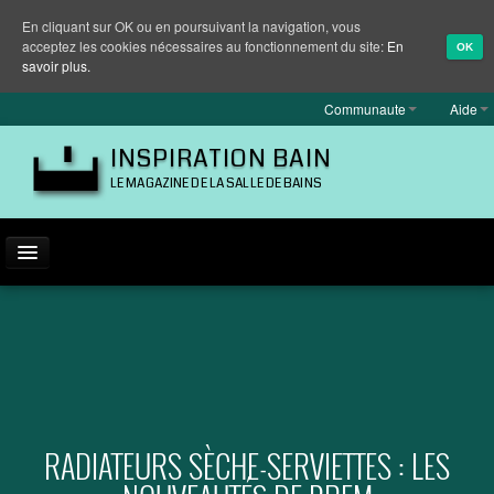
En cliquant sur OK ou en poursuivant la navigation, vous
acceptez les cookies nécessaires au fonctionnement du site:
En
OK
savoir plus.
Communaute
Aide
INSPIRATION BAIN
LE MAGAZINE DE LA SALLE DE BAINS
ACTUALITÉ
INSPIRATION
MARQUES
REPORTAGES
RADIATEURS SÈCHE-SERVIETTES : LES
EQUIPEMENT