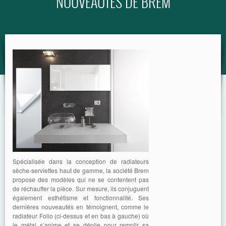
NOUVEAUTÉS DE BREM
GUIDE
Spécialisée dans la conception de radiateurs
sèche-serviettes haut de gamme, la société Brem
propose des modèles qui ne se contentent pas
de réchauffer la pièce. Sur mesure, ils conjuguent
également esthétisme et fonctionnalité. Ses
dernières nouveautés en témoignent, comme le
radiateur Folio (ci-dessus et en bas à gauche) où
le métal s’anime et se déplie pour remplir sa