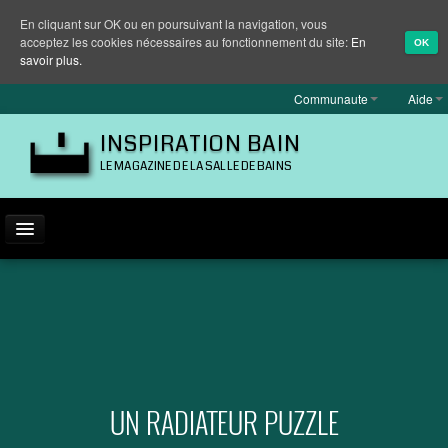
En cliquant sur OK ou en poursuivant la navigation, vous
acceptez les cookies nécessaires au fonctionnement du site:
En
OK
savoir plus.
Communaute
Aide
INSPIRATION BAIN
LE MAGAZINE DE LA SALLE DE BAINS
ACTUALITÉ
INSPIRATION
MARQUES
REPORTAGES
UN RADIATEUR PUZZLE
EQUIPEMENT