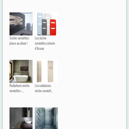
Sèche-serviettes :
Les sèche-
place au show !
serviettes colorés
d'Acova
Radiateurs sèche-
Les radiateurs
serviettes :...
sèche-serviett...