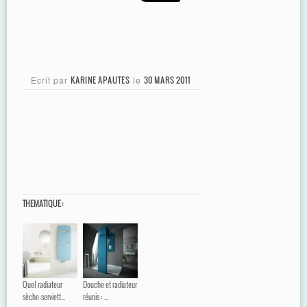
Ecrit par
KARINE APAUTES
le
30 MARS 2011
THEMATIQUE :
Quel radiateur
Douche et radiateur
sèche-serviett...
réunis : ...