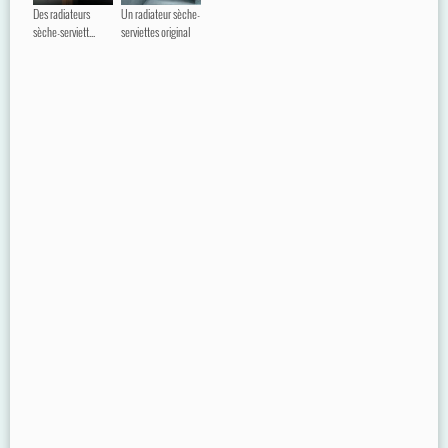
Des radiateurs
Un radiateur sèche-
sèche-serviett...
serviettes original