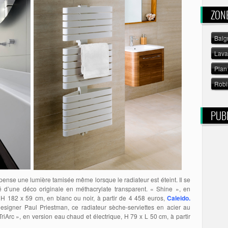
ZON
Baig
Lav
Plan 
Robi
PUBL
ense une lumière tamisée même lorsque le radiateur est éteint. Il se
é d’une déco originale en méthacrylate transparent. « Shine », en
, H 182 x 59 cm, en blanc ou noir, à partir de 4 458 euros,
Caleido.
esigner Paul Priestman, ce radiateur sèche-serviettes en acier au
riArc », en version eau chaud et électrique, H 79 x L 50 cm, à partir