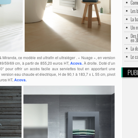
Comm
Les 
La b
Un m
Des l
en 3
La d
Le c
Miranda, ce modèle est ultrafin et ultraléger . « Nuage », en version
49/59/69 cm, à partir de 855,20 euros HT,
Acova.
À droite. Doté d’un
0° pour offrir un accès facile aux serviettes tout en apportant une
PUBL
n version eau chaude et électrique, H de 90,1 à 183,7 x L 55 cm, pivot
euros HT,
Acova.