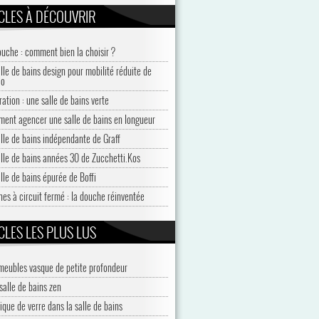
CLES À DÉCOUVRIR
ouche : comment bien la choisir ?
alle de bains design pour mobilité réduite de
co
ration : une salle de bains verte
ent agencer une salle de bains en longueur
alle de bains indépendante de Graff
alle de bains années 30 de Zucchetti.Kos
alle de bains épurée de Boffi
nes à circuit fermé : la douche réinventée
CLES LES PLUS LUS
meubles vasque de petite profondeur
salle de bains zen
ique de verre dans la salle de bains