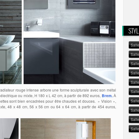
STYL
Sall
Sall
Sall
Sall
Salle
radiateur rouge intense arbore une forme sculpturale avec son métal
Sall
 électrique ou mixte, H 180 x L 42 cm, à partir de 892 euros,
Brem.
À
Sall
iettes sont bien encadrées pour être chaudes et douces. » Vision »,
xte, 48 x 48 cm, 56 x 56 cm ou 64 x 64 cm, à partir de 454 euros,
Sall
Sall
Sall