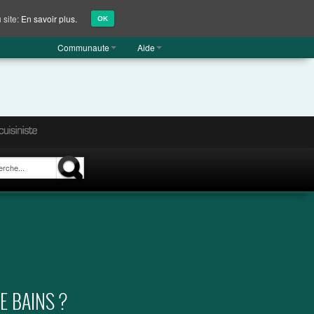
 site:
En savoir plus.
OK
Communaute
Aide
E BAINS ?