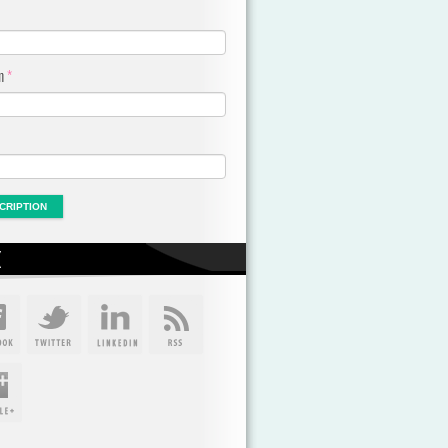
om
*
X