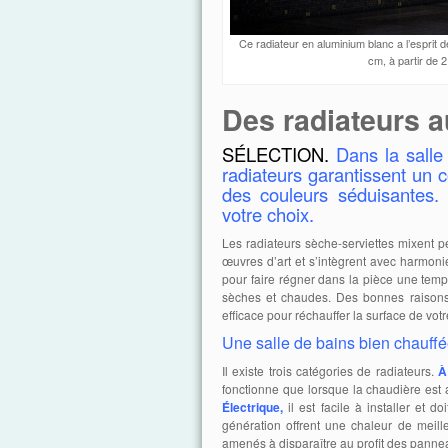
Ce radiateur en aluminium blanc a l’esprit
cm, à partir de
Des radiateurs a
SÉLECTION.
Dans la salle
radiateurs garantissent un 
des couleurs séduisantes. 
votre choix.
Les radiateurs sèche-serviettes mixent p
œuvres d’art et s’intègrent avec harmonie
pour faire régner dans la pièce une tempé
sèches et chaudes. Des bonnes raisons 
efficace pour réchauffer la surface de vot
Une salle de bains bien chauff
Il existe trois catégories de radiateurs.
À
fonctionne que lorsque la chaudière est 
Électrique,
il est facile à installer et 
génération offrent une chaleur de meill
amenés à disparaître au profit des pann