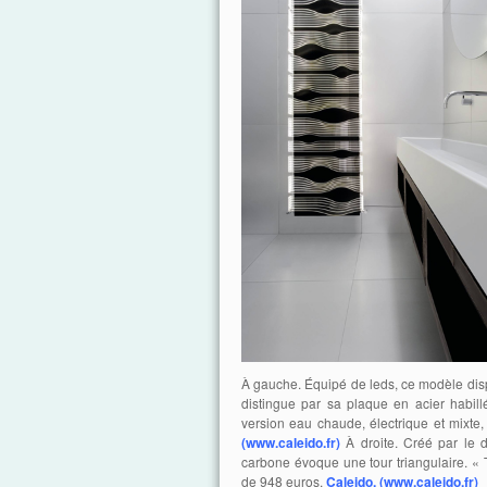
À gauche. Équipé de leds, ce modèle disp
distingue par sa plaque en acier habill
version eau chaude, électrique et mixte
(www.caleido.fr)
À droite. Créé par le d
carbone évoque une tour triangulaire. « T
de 948 euros,
Caleido. (www.caleido.fr)