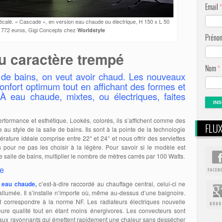
Email
*
 décalé. « Cascade », en version eau chaude ou électrique, H 150 x L 50
 2 772 euros, Gigi Concepts chez
Worldstyle
Prén
u caractère trempé
Nom
*
 de bains, on veut avoir chaud. Les nouveaux
confort optimum tout en affichant des formes et
À eau chaude, mixtes, ou électriques, faites
erformance et esthétique. Lookés, colorés, ils s’affichent comme des
FLU
 au style de la salle de bains. Ils sont à la pointe de la technologie
rature idéale comprise entre 22° et 24° et nous offrir des serviettes
pour ne pas les choisir à la légère. Pour savoir si le modèle est
re salle de bains, multiplier le nombre de mètres carrés par 100 Watts.
ée
 eau chaude,
c’est-à-dire raccordé au chauffage central, celui-ci ne
allumée. Il s’installe n’importe où, même au-dessus d’une baignoire.
doit correspondre à la norme NF. Les radiateurs électriques nouvelle
eure qualité tout en étant moins énergivores. Les convecteurs sont
eaux rayonnants qui émettent rapidement une chaleur sans dessécher