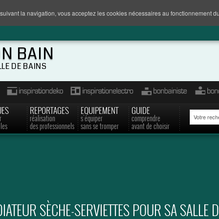
suivant la navigation, vous acceptez les cookies nécessaires au fonctionnement du
ON BAIN
LLE DE BAINS
UES
REPORTAGES
EQUIPEMENT
GUIDE
r
réalisation
s'équiper
comprendre
les
des professionnels
sans se tromper
avant de choisir
IATEUR SÈCHE-SERVIETTES POUR SA SALLE D