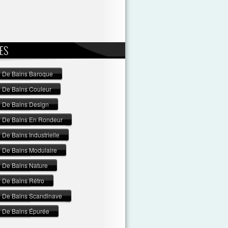
ES
e De Bains Baroque
e De Bains Couleur
e De Bains Design
e De Bains En Rondeur
 De Bains Industrielle
e De Bains Modulaire
e De Bains Nature
e De Bains Rétro
e De Bains Scandinave
e De Bains Épurée