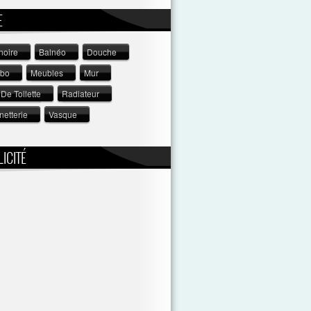
E
noire
Balnéo
Douche
abo
Meubles
Mur
De Toilette
Radiateur
netterie
Vasque
ICITÉ