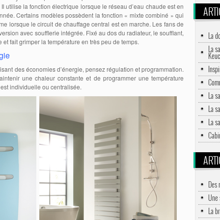
l utilise la fonction électrique lorsque le réseau d’eau chaude est en
ARTI
’année. Certains modèles possèdent la fonction « mixte combiné » qui
ême lorsque le circuit de chauffage central est en marche. Les fans de
ersion avec soufflerie intégrée. Fixé au dos du radiateur, le soufflant,
La d
e et fait grimper la température en très peu de temps.
La s
gie
Keu
Inspi
réalisant des économies d’énergie, pensez régulation et programmation.
intenir une chaleur constante et de programmer une température
Comm
est individuelle ou centralisée.
La s
La s
La s
Cabi
ARTI
Des 
Une 
La br