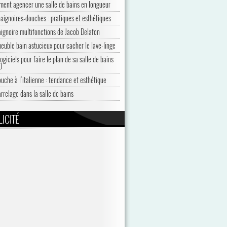
ent agencer une salle de bains en longueur
baignoires-douches : pratiques et esthétiques
aignoire multifonctions de Jacob Delafon
euble bain astucieux pour cacher le lave-linge
ogiciels pour faire le plan de sa salle de bains
D
ouche à l’italienne : tendance et esthétique
arrelage dans la salle de bains
ICITÉ