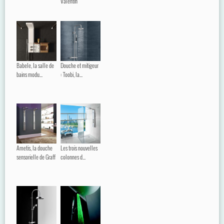
Valentin
Babele, la salle de
Douche et mitigeur
bains modu...
: Toobi, la...
Ametis, la douche
Les trois nouvelles
sensorielle de Graff
colonnes d...