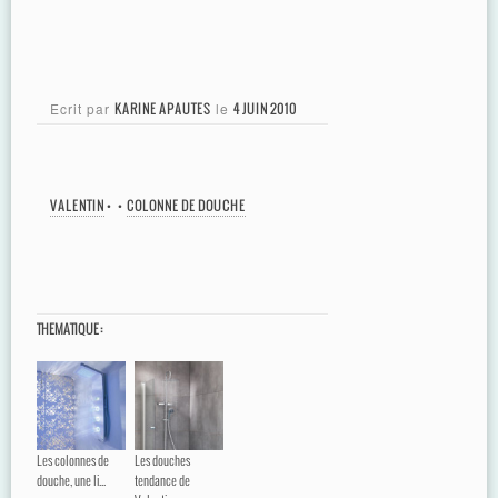
Ecrit par
KARINE APAUTES
le
4 JUIN 2010
VALENTIN
•
•
COLONNE DE DOUCHE
THEMATIQUE :
Les colonnes de
Les douches
douche, une li...
tendance de