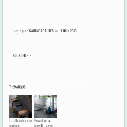
Ecrit par
KARINE APAUTES
le
14 JUIN 2013
BLUBLEU
•
•
THEMATIQUE :
La salle de bains en
Pescadero, la
marbre et...
nouvelle baignoi...