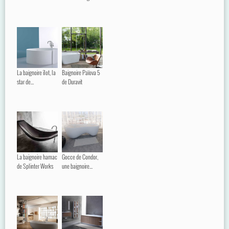
La baignoire îlot, la
Baignoire Païova 5
star de...
de Duravit
La baignoire hamac
Gocce de Condor,
de Splinter Works
une baignoire...