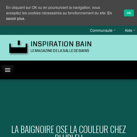
En cliquant sur OK ou en poursuivant la navigation, vous
acceptez les cookies nécessaires au fonctionnement du site:
En
OK
savoir plus.
Communaute
Aide
INSPIRATION BAIN
LE MAGAZINE DE LA SALLE DE BAINS
ACTUALITÉ
INSPIRATION
MARQUES
REPORTAGES
LA BAIGNOIRE OSE LA COULEUR CHEZ
EQUIPEMENT