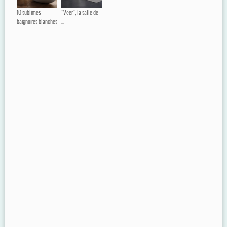
10 sublimes
"Veer", la salle de
baignoires blanches
...