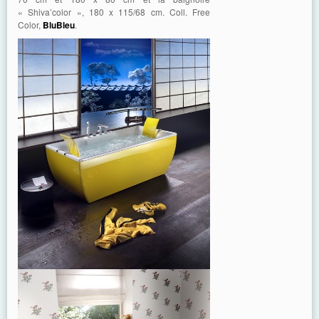
« Shiva’color », 180 x 115/68 cm. Coll. Free
Color,
BluBleu
.